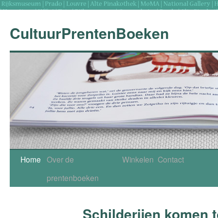
CultuurPrentenBoeken
Skip
Home
Over de
Winkelen
Contact
to
prentenboeken
content
Schilderijen komen t